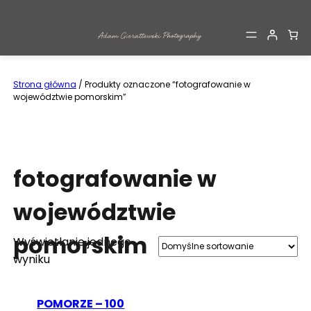
Przejdź
do
treści
Strona główna
/ Produkty oznaczone “fotografowanie w
województwie pomorskim”
fotografowanie w
województwie
pomorskim
Wyświetlanie jednego
wyniku
POMORZE – 100