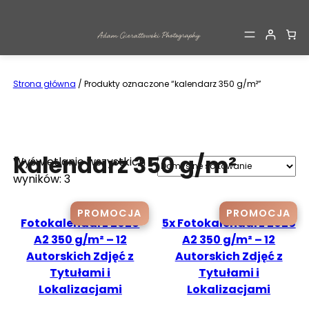
Przejdź
do
treści
Strona główna
/ Produkty oznaczone “kalendarz 350 g/m²”
kalendarz 350 g/m²
Wyświetlanie wszystkich
wyników: 3
PROMOCJA
PROMOCJA
PRODUKT
PRO
Fotokalendarz 2026
5x Fotokalendarz 2026
W
W
A2 350 g/m² – 12
A2 350 g/m² – 12
PROMOCJI
PRO
Autorskich Zdjęć z
Autorskich Zdjęć z
Tytułami i
Tytułami i
Lokalizacjami
Lokalizacjami