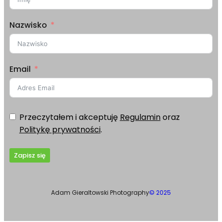
Nazwisko
Email
Przeczytałem i akceptuję
Regulamin
oraz
Politykę prywatności
.
Zapisz się
Adam Gieraltowski Photography
© 2025