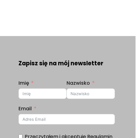
Zapisz się na mój newsletter
Imię
Nazwisko
Email
Przeczytałem i akceptuję
Regulamin