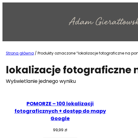
Przejdź
do
treści
Strona główna
/ Produkty oznaczone “lokalizacje fotograficzne na po
lokalizacje fotograficzne
Wyświetlanie jednego wyniku
POMORZE – 100 lokalizacji
fotograficznych + dostęp do mapy
Google
99,99
zł