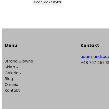
Dodaj do koszyka
Menu
Kontakt
adam.landsca
Strona Główna
+48 797 457 3
Sklep
Galeria
Blog
O mnie
Kontakt