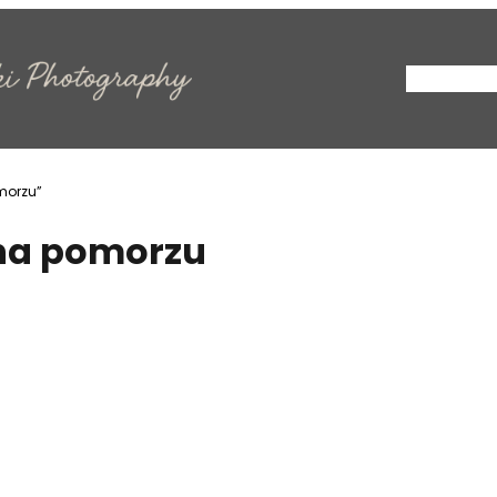
Strona Gł
morzu”
 na pomorzu