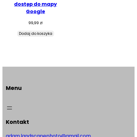
dostęp do mapy
Google
99,99
zł
Dodaj do koszyka
Menu
Kontakt
adam.landscapephoto@gmail.com