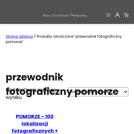
Przejdź
do
treści
Strona główna
/ Produkty oznaczone “przewodnik fotograficzny
pomorze”
przewodnik
fotograficzny pomorze
Wyświetlanie jednego
wyniku
POMORZE – 100
lokalizacji
fotograficznych +