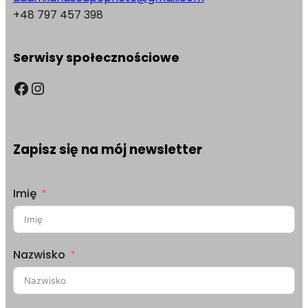
+48 797 457 398
Serwisy społecznościowe
Facebook
Instagram
Zapisz się na mój newsletter
Imię
Nazwisko